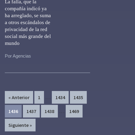
La falla, que la
compañía indicó ya
ha arreglado, se suma
a otros escándalos de
privacidad de la red
social más grande del
mundo
Por Agencias
Interim
…
Page
Page
Page
« Anterior
1
1434
1435
pages
Interim
…
Page
Page
Page
Page
1436
1437
1438
1469
omitted
pages
Siguiente »
omitted