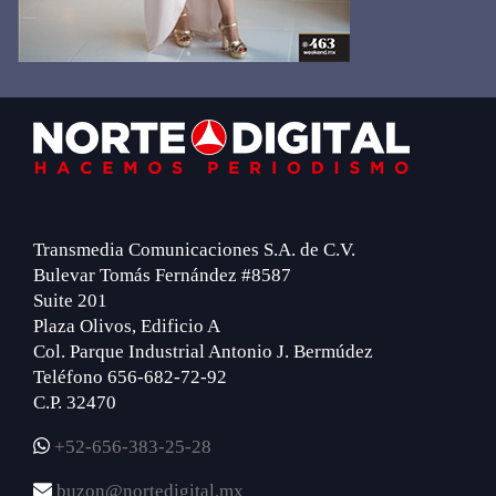
Footer
Transmedia Comunicaciones S.A. de C.V.
Bulevar Tomás Fernández #8587
Suite 201
Plaza Olivos, Edificio A
Col. Parque Industrial Antonio J. Bermúdez
Teléfono 656-682-72-92
C.P. 32470
+52-656-383-25-28
buzon@nortedigital.mx