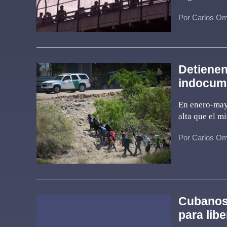
Por Carlos Om
Detienen
indocum
En enero-mayo
alta que el m
Por Carlos Om
Cubanos 
para lib