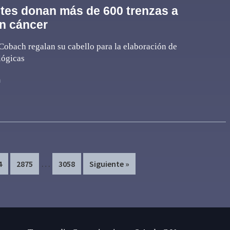
tes donan más de 600 trenzas a
n cáncer
obach regalan su cabello para la elaboración de
lógicas
n
Interim
…
e
Page
Page
4
2875
3058
Siguiente »
pages
omitted