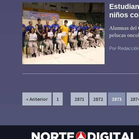
Estudian
niños co
Alumnas del C
pelucas onco
Por Redacció
Interim
…
Page
Page
Page
Page
Pag
« Anterior
1
2871
2872
2873
287
pages
omitted
Footer