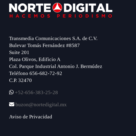
Footer
Transmedia Comunicaciones S.A. de C.V.
Bulevar Tomás Fernández #8587
Suite 201
Plaza Olivos, Edificio A
Col. Parque Industrial Antonio J. Bermúdez
Teléfono 656-682-72-92
C.P. 32470
+52-656-383-25-28
buzon@nortedigital.mx
Aviso de Privacidad