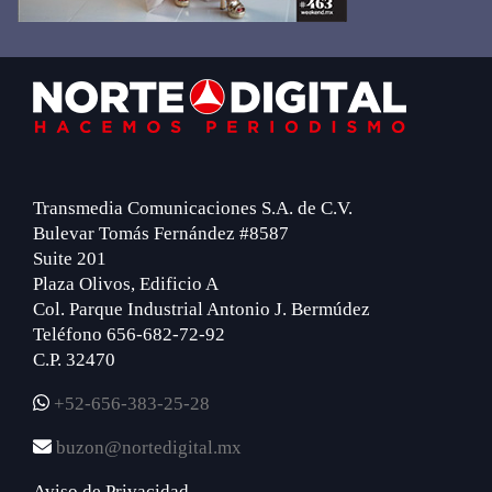
Footer
Transmedia Comunicaciones S.A. de C.V.
Bulevar Tomás Fernández #8587
Suite 201
Plaza Olivos, Edificio A
Col. Parque Industrial Antonio J. Bermúdez
Teléfono 656-682-72-92
C.P. 32470
+52-656-383-25-28
buzon@nortedigital.mx
Aviso de Privacidad