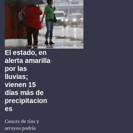
El estado, en
alerta amarilla
por las
lluvias;
vienen 15
días más de
precipitacion
es
Cauces de ríos y
arroyos podría