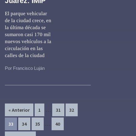
Juárez: IMIP
El parque vehicular
de la ciudad crece, en
la última década se
sumaron casi 170 mil
nuevos vehículos a la
circulación en las
calles de la ciudad
Por Francisco Luján
Interim
…
Page
Page
Page
« Anterior
1
31
32
pages
Interim
…
Page
Page
Page
Page
33
34
35
40
omitted
pages