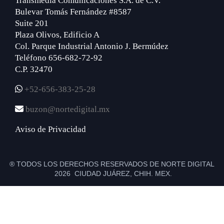
Transmedia Comunicaciones S.A. de C.V.
Bulevar Tomás Fernández #8587
Suite 201
Plaza Olivos, Edificio A
Col. Parque Industrial Antonio J. Bermúdez
Teléfono 656-682-72-92
C.P. 32470
+52-656-383-25-28
buzon@nortedigital.mx
Aviso de Privacidad
® TODOS LOS DERECHOS RESERVADOS DE NORTE DIGITAL
2026 CIUDAD JUÁREZ, CHIH. MEX.