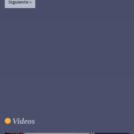
Siguiente »
omitted
Primary
Sidebar
Videos