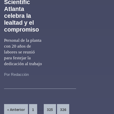
Scientific
Atlanta
celebra la
lealtad y el
compromiso
Personal de la planta
con 20 años de
labores se reunió
para festejar la
dedicación al trabajo
Por Redacción
Interim
…
Page
Page
Page
« Anterior
1
325
326