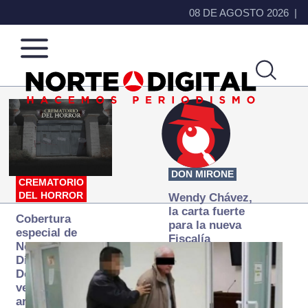
08 DE AGOSTO 2026
Norte
Más
de
que
Ciudad
noticias,
Juárez
hacemos periodismo
DON MIRONE
CREMATORIO
DEL HORROR
Wendy Chávez,
la carta fuerte
Cobertura
para la nueva
especial de
Fiscalía
Norte
autónoma
Digital:
Donde la
verdad
arde… pero