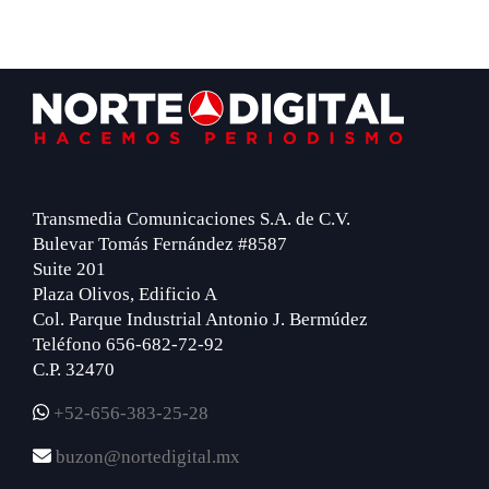
Footer
Transmedia Comunicaciones S.A. de C.V.
Bulevar Tomás Fernández #8587
Suite 201
Plaza Olivos, Edificio A
Col. Parque Industrial Antonio J. Bermúdez
Teléfono 656-682-72-92
C.P. 32470
+52-656-383-25-28
buzon@nortedigital.mx