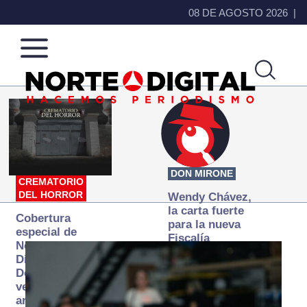
08 DE AGOSTO 2026
Norte
Más
de
que
Ciudad
noticias,
Juárez
hacemos periodismo
DON MIRONE
CREMATORIO
DEL HORROR
Wendy Chávez,
la carta fuerte
Cobertura
para la nueva
especial de
Fiscalía
Norte
autónoma
Digital:
Donde la
verdad
arde… pero