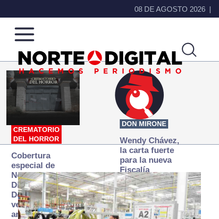
08 DE AGOSTO 2026
Norte
Más
de
que
Ciudad
noticias,
Juárez
hacemos periodismo
DON MIRONE
CREMATORIO
DEL HORROR
Wendy Chávez,
la carta fuerte
Cobertura
para la nueva
especial de
Fiscalía
Norte
autónoma
Digital:
Donde la
verdad
arde… pero