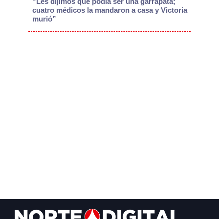
“Les dijimos que podía ser una garrapata;
cuatro médicos la mandaron a casa y Victoria
murió”
Footer