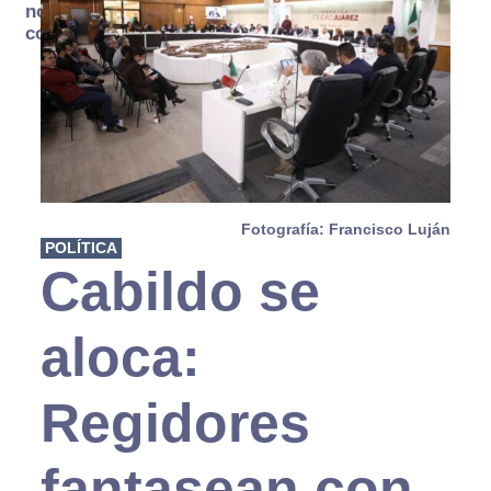
no se
consume
Fotografía: Francisco Luján
POLÍTICA
Cabildo se
aloca:
Regidores
fantasean con