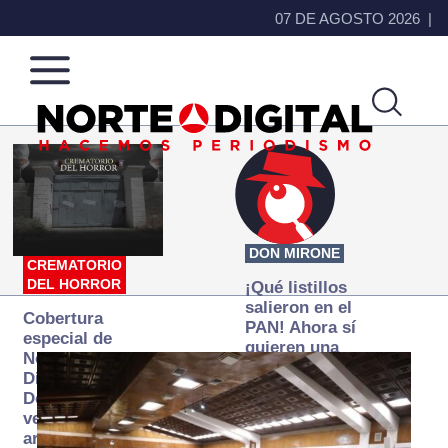
07 DE AGOSTO 2026
Norte
Más
de
que
Ciudad
noticias,
Juárez
hacemos periodismo
DON MIRONE
CREMATORIO
DEL HORROR
¡Qué listillos
salieron en el
Cobertura
PAN! Ahora sí
especial de
quieren una
Norte
Fiscalía
Digital:
autónoma… y
Donde la
transexenal
verdad
arde… pero