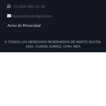
+52-656-383-25-28
buzon@nortedigital.mx
Aviso de Privacidad
® TODOS LOS DERECHOS RESERVADOS DE NORTE DIGITAL
2026 CIUDAD JUÁREZ, CHIH. MEX.