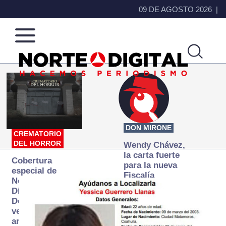
09 DE AGOSTO 2026
Norte
Más
de
que
Ciudad
noticias,
Juárez
hacemos periodismo
DON MIRONE
CREMATORIO
DEL HORROR
Wendy Chávez,
la carta fuerte
Cobertura
para la nueva
especial de
Fiscalía
Norte
autónoma
Digital:
Donde la
verdad
arde… pero