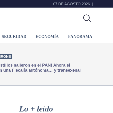
07 DE AGOSTO 2026
SEGURIDAD
ECONOMÍA
PANORAMA
IRONE
istillos salieron en el PAN! Ahora sí
n una Fiscalía autónoma… y transexenal
Primary
Sidebar
Lo + leído