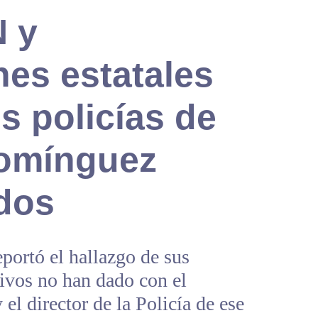
N y
es estatales
s policías de
Domínguez
dos
eportó el hallazgo de sus
tivos no han dado con el
 el director de la Policía de ese