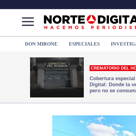
Norte
Más
DON MIRONE
ESPECIALES
INVESTIG
de
que
Ciudad
noticias,
Juárez
hacemos periodismo
CREMATORIO DEL H
Cobertura especial
Digital: Donde la 
pero no se consum