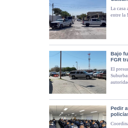
La casa 
entre la
Bajo fu
FGR tr
El presu
Suburban
autorida
Pedir 
policía
Coordina