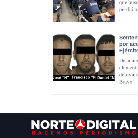
que busq
perdió a
Senten
por ac
Ejércit
De acuer
elemento
detuvier
Bravo
Footer