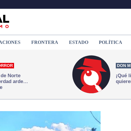
ACIONES
FRONTERA
ESTADO
POLÍTICA
ORROR
DON M
 de Norte
¡Qué l
verdad arde…
quiere
e