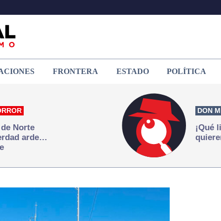
ACIONES
FRONTERA
ESTADO
POLÍTICA
ORROR
DON M
 de Norte
¡Qué l
verdad arde…
quiere
e