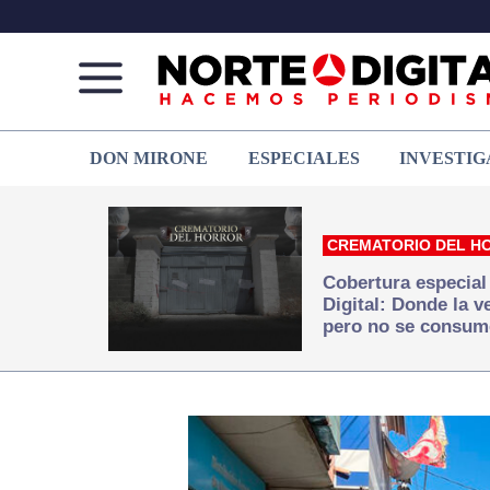
Norte
Más
DON MIRONE
ESPECIALES
INVESTIG
de
que
Ciudad
noticias,
Juárez
hacemos periodismo
CREMATORIO DEL H
Cobertura especial
Digital: Donde la 
pero no se consum