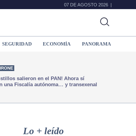
07 DE AGOSTO 2026
SEGURIDAD
ECONOMÍA
PANORAMA
IRONE
istillos salieron en el PAN! Ahora sí
n una Fiscalía autónoma… y transexenal
Primary
Sidebar
Lo + leído