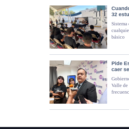
Cuando
32 est
Sistema 
cualquie
básico
Pide E
caer se
Gobierno
Valle de
frecuenc