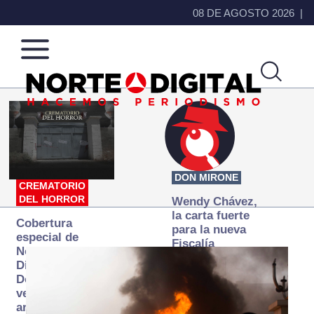
08 DE AGOSTO 2026
Norte
Más
de
que
Ciudad
noticias,
Juárez
hacemos periodismo
DON MIRONE
CREMATORIO
DEL HORROR
Wendy Chávez,
la carta fuerte
Cobertura
para la nueva
especial de
Fiscalía
Norte
autónoma
Digital:
Donde la
verdad
arde… pero