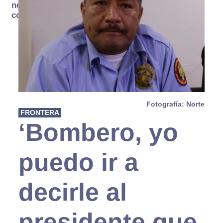
no se
consume
Fotografía: Norte
FRONTERA
‘Bombero, yo
puedo ir a
decirle al
presidente que