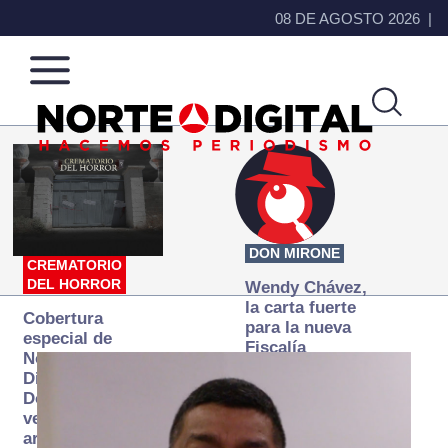
08 DE AGOSTO 2026
Norte
Más
de
que
Ciudad
noticias,
Juárez
hacemos periodismo
DON MIRONE
CREMATORIO
DEL HORROR
Wendy Chávez,
la carta fuerte
Cobertura
para la nueva
especial de
Fiscalía
Norte
autónoma
Digital:
Donde la
verdad
arde… pero