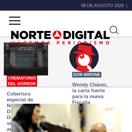
08 DE AGOSTO 2026
Norte
Más
de
que
Ciudad
noticias,
Juárez
hacemos periodismo
DON MIRONE
CREMATORIO
DEL HORROR
Wendy Chávez,
la carta fuerte
Cobertura
para la nueva
especial de
Fiscalía
Norte
autónoma
Digital:
Donde la
verdad
arde… pero