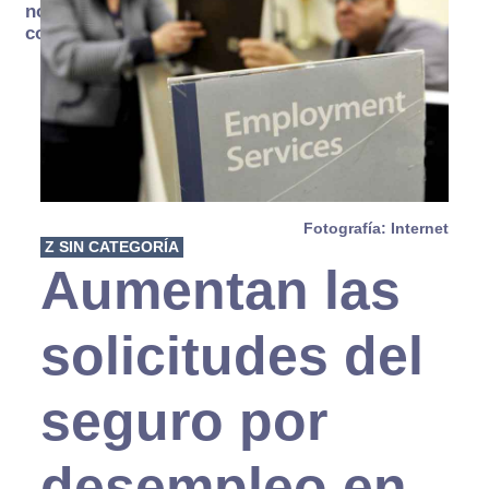
no se
consume
Fotografía: Internet
Z SIN CATEGORÍA
Aumentan las
solicitudes del
seguro por
desempleo en