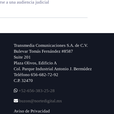
rse a una audiencia judicial
Transmedia Comunicaciones S.A. de C.V.
Bulevar Tomás Fernández #8587
Suite 201
Plaza Olivos, Edificio A
Col. Parque Industrial Antonio J. Bermúdez
Teléfono 656-682-72-92
C.P. 32470
+52-656-383-25-28
buzon@nortedigital.mx
Aviso de Privacidad