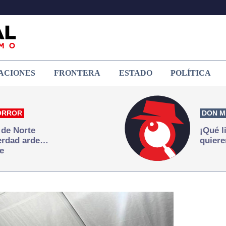
ACIONES
FRONTERA
ESTADO
POLÍTICA
ORROR
DON M
 de Norte
¡Qué l
verdad arde…
quiere
e