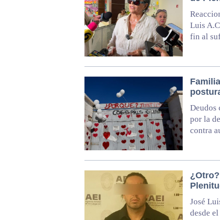
Reaccion
Luis A.C
fin al s
Familia
postur
Deudos c
por la d
contra a
¿Otro?
Plenit
José Lui
desde el