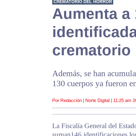
CREMATORIO DEL HORROR
Aumenta a 
identificad
crematorio 
Además, se han acumulad
130 cuerpos ya fueron en
Por Redacción | Norte Digital |
11:25 am
2
La Fiscalía General del Estad
suman146 identificaciones lo