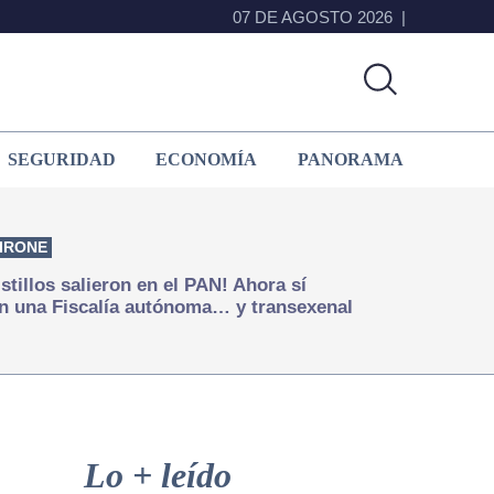
07 DE AGOSTO 2026
SEGURIDAD
ECONOMÍA
PANORAMA
IRONE
istillos salieron en el PAN! Ahora sí
n una Fiscalía autónoma… y transexenal
Primary
Sidebar
Lo + leído