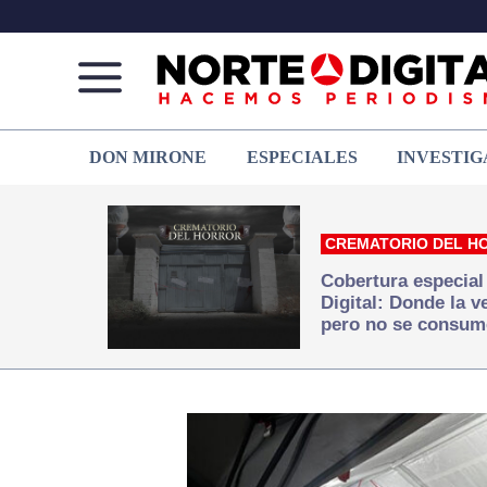
Norte
Más
DON MIRONE
ESPECIALES
INVESTIG
de
que
Ciudad
noticias,
Juárez
hacemos periodismo
CREMATORIO DEL H
Cobertura especial
Digital: Donde la 
pero no se consum