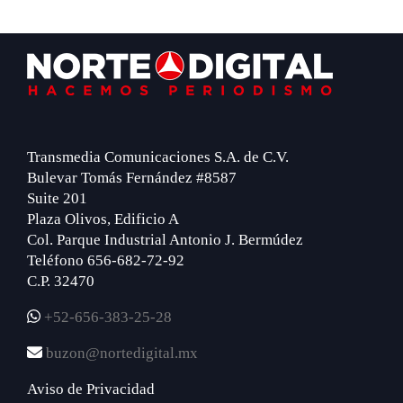
Footer
Transmedia Comunicaciones S.A. de C.V.
Bulevar Tomás Fernández #8587
Suite 201
Plaza Olivos, Edificio A
Col. Parque Industrial Antonio J. Bermúdez
Teléfono 656-682-72-92
C.P. 32470
+52-656-383-25-28
buzon@nortedigital.mx
Aviso de Privacidad