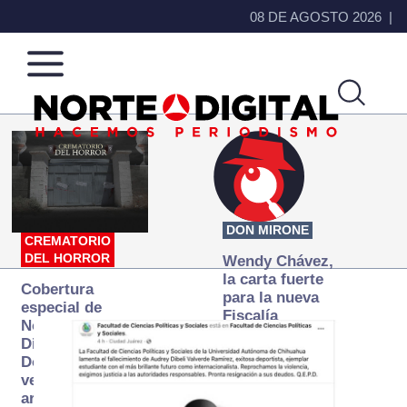
08 DE AGOSTO 2026
Norte
Más
de
que
Ciudad
noticias,
Juárez
hacemos periodismo
DON MIRONE
CREMATORIO
DEL HORROR
Wendy Chávez,
la carta fuerte
Cobertura
para la nueva
especial de
Fiscalía
Norte
autónoma
Digital:
Donde la
verdad
arde… pero