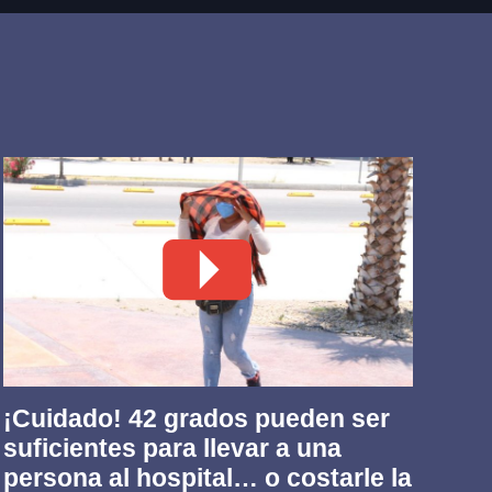
¡Cuidado! 42 grados pueden ser
Fr
suficientes para llevar a una
qu
persona al hospital… o costarle la
ca