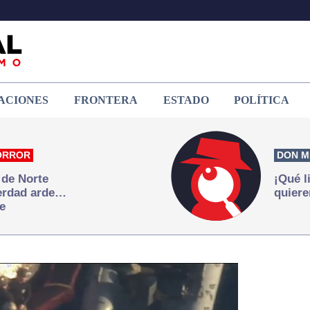
ACIONES
FRONTERA
ESTADO
POLÍTICA
ORROR
DON M
 de Norte
¡Qué l
verdad arde…
quiere
e