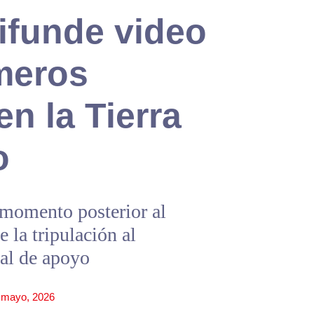
difunde video
imeros
n la Tierra
o
 momento posterior al
e la tripulación al
nal de apoyo
 mayo, 2026