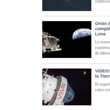
condici
Orión d
complet
Luna
La trans
comienza
de Méxic
VIDEO:
la Tier
El regre
calor ex