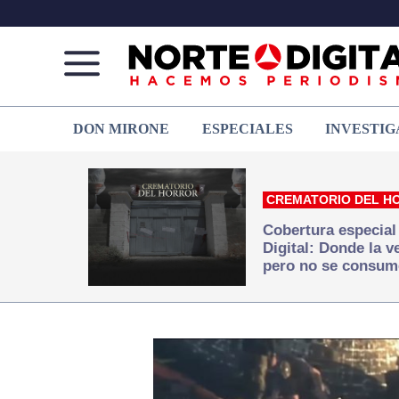
Norte
Más
DON MIRONE
ESPECIALES
INVESTIG
de
que
Ciudad
noticias,
Juárez
hacemos periodismo
CREMATORIO DEL H
Cobertura especial
Digital: Donde la 
pero no se consum