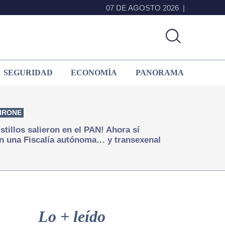
07 DE AGOSTO 2026
SEGURIDAD
ECONOMÍA
PANORAMA
IRONE
istillos salieron en el PAN! Ahora sí
n una Fiscalía autónoma… y transexenal
Primary
Sidebar
Lo + leído