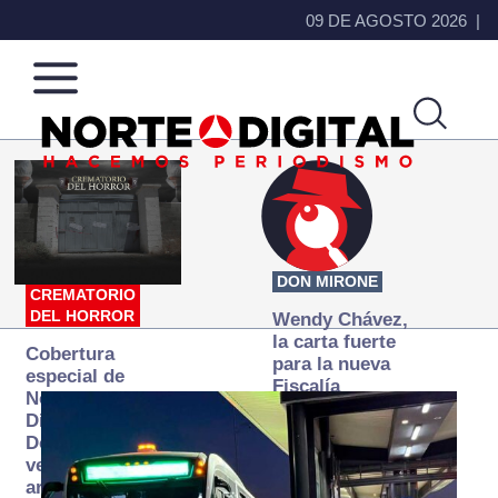
09 DE AGOSTO 2026
Norte
Más
de
que
Ciudad
noticias,
Juárez
hacemos periodismo
DON MIRONE
CREMATORIO
DEL HORROR
Wendy Chávez,
la carta fuerte
Cobertura
para la nueva
especial de
Fiscalía
Norte
autónoma
Digital:
Donde la
verdad
arde… pero