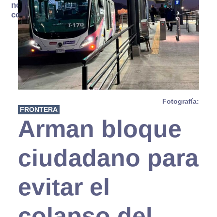
no se
consume
Fotografía:
FRONTERA
Arman bloque
ciudadano para
evitar el
colapso del