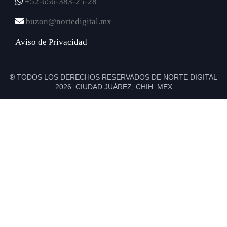
+52-656-383-25-28
buzon@nortedigital.mx
Aviso de Privacidad
® TODOS LOS DERECHOS RESERVADOS DE NORTE DIGITAL
2026 CIUDAD JUÁREZ, CHIH. MEX.