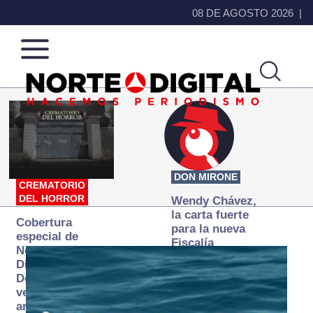
08 DE AGOSTO 2026
Norte
Más
de
que
Ciudad
noticias,
Juárez
hacemos periodismo
DON MIRONE
CREMATORIO
DEL HORROR
Wendy Chávez,
la carta fuerte
Cobertura
para la nueva
especial de
Fiscalía
Norte
autónoma
Digital:
Donde la
verdad
arde… pero