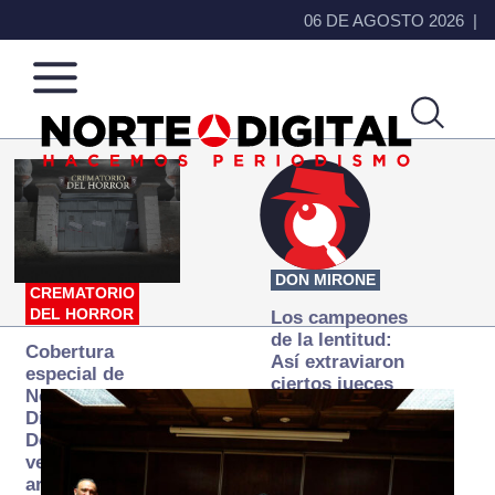
06 DE AGOSTO 2026
Norte
Más
de
que
Ciudad
noticias,
Juárez
hacemos periodismo
DON MIRONE
CREMATORIO
DEL HORROR
Los campeones
de la lentitud:
Cobertura
Así extraviaron
especial de
ciertos jueces
Norte
la justicia
Digital:
expedita
Donde la
verdad
arde… pero