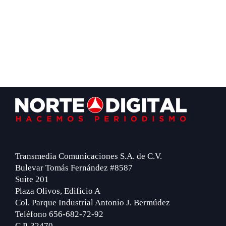
Footer
Transmedia Comunicaciones S.A. de C.V.
Bulevar Tomás Fernández #8587
Suite 201
Plaza Olivos, Edificio A
Col. Parque Industrial Antonio J. Bermúdez
Teléfono 656-682-72-92
C.P. 32470