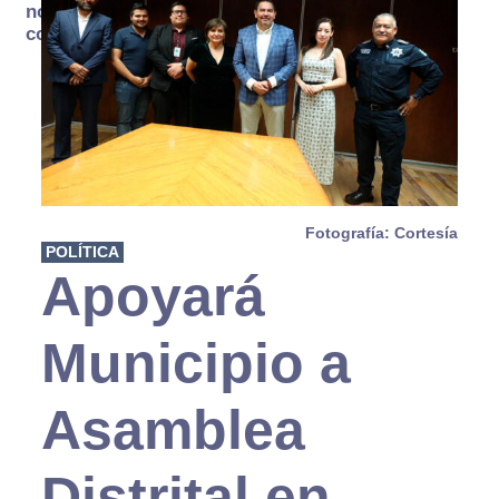
no se
consume
Fotografía: Cortesía
POLÍTICA
Apoyará
Municipio a
Asamblea
Distrital en