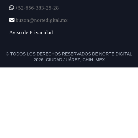
+52-656-383-25-28
buzon@nortedigital.mx
Aviso de Privacidad
® TODOS LOS DERECHOS RESERVADOS DE NORTE DIGITAL
2026 CIUDAD JUÁREZ, CHIH. MEX.