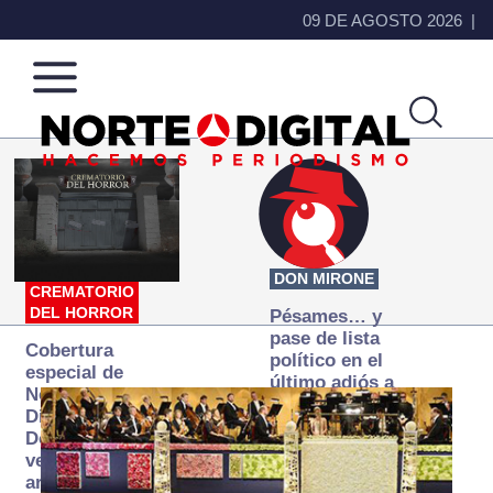
09 DE AGOSTO 2026
Norte
Más
de
que
Ciudad
noticias,
Juárez
hacemos periodismo
DON MIRONE
CREMATORIO
DEL HORROR
Pésames… y
pase de lista
Cobertura
político en el
especial de
último adiós a
Norte
Papá Grande
Digital:
Donde la
verdad
arde… pero