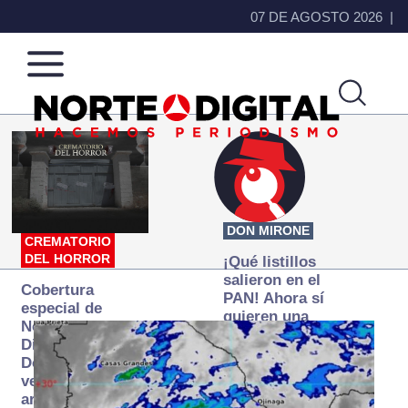
07 DE AGOSTO 2026
Norte
Más
de
que
Ciudad
noticias,
Juárez
hacemos periodismo
DON MIRONE
CREMATORIO
DEL HORROR
¡Qué listillos
salieron en el
Cobertura
PAN! Ahora sí
especial de
quieren una
Norte
Fiscalía
Digital:
autónoma… y
Donde la
transexenal
verdad
arde… pero