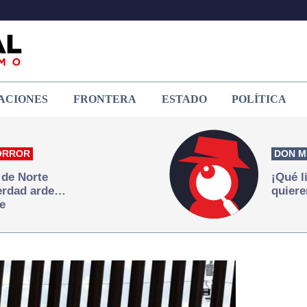
ACIONES
FRONTERA
ESTADO
POLÍTICA
ORROR
DON M
 de Norte
¡Qué l
verdad arde…
quiere
e