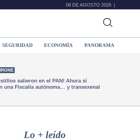
08 DE AGOSTO 2026
SEGURIDAD
ECONOMÍA
PANORAMA
IRONE
istillos salieron en el PAN! Ahora sí
n una Fiscalía autónoma… y transexenal
Primary
Sidebar
Lo + leído