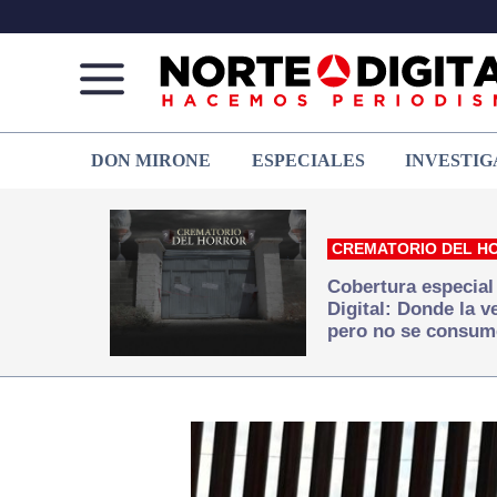
Norte
Más
DON MIRONE
ESPECIALES
INVESTIG
de
que
Ciudad
noticias,
Juárez
hacemos periodismo
CREMATORIO DEL H
Cobertura especial
Digital: Donde la 
pero no se consum