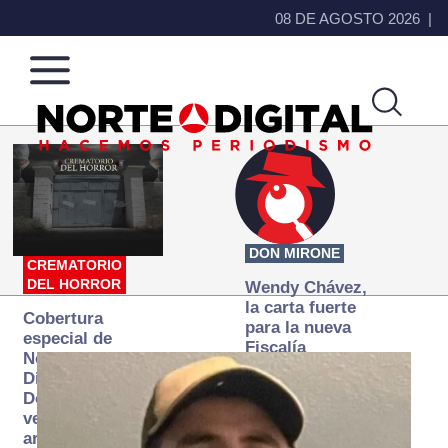
08 DE AGOSTO 2026
Norte
Más
de
que
Ciudad
noticias,
Juárez
hacemos periodismo
DON MIRONE
CREMATORIO
DEL HORROR
Wendy Chávez,
la carta fuerte
Cobertura
para la nueva
especial de
Fiscalía
Norte
autónoma
Digital:
Donde la
verdad
arde… pero