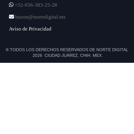
+52-656-383-25-28
buzon@nortedigital.mx
Aviso de Privacidad
® TODOS LOS DERECHOS RESERVADOS DE NORTE DIGITAL
2026 CIUDAD JUÁREZ, CHIH. MEX.