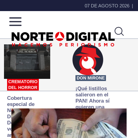
07 DE AGOSTO 2026
Norte
Más
de
que
Ciudad
noticias,
Juárez
hacemos periodismo
DON MIRONE
CREMATORIO
DEL HORROR
¡Qué listillos
salieron en el
Cobertura
PAN! Ahora sí
especial de
quieren una
Norte
Fiscalía
Digital:
autónoma… y
Donde la
transexenal
verdad
arde… pero