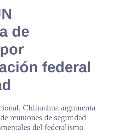
JN
a de
por
ación federal
ad
ucional, Chihuahua argumenta
 de reuniones de seguridad
amentales del federalismo