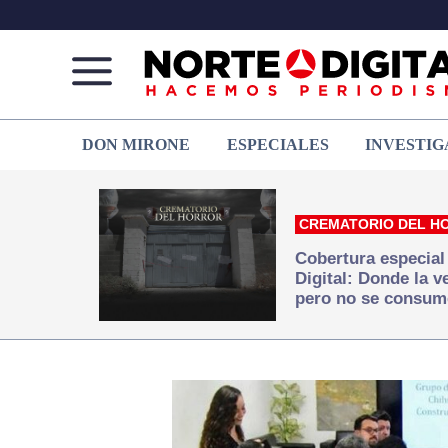
Norte
Más
DON MIRONE
ESPECIALES
INVESTIG
de
que
Ciudad
noticias,
Juárez
hacemos periodismo
CREMATORIO DEL H
Cobertura especial
Digital: Donde la 
pero no se consum