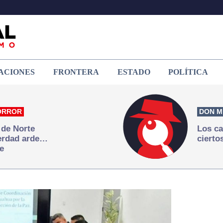
ACIONES
FRONTERA
ESTADO
POLÍTICA
ORROR
DON M
 de Norte
Los ca
verdad arde…
cierto
e