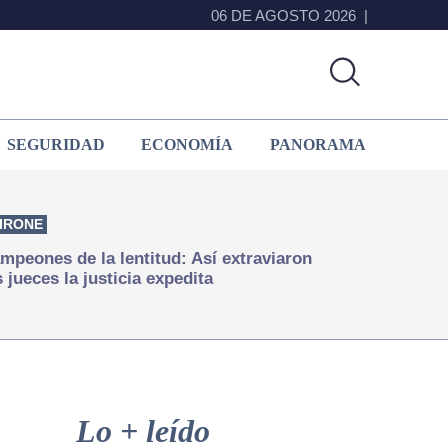
06 DE AGOSTO 2026
SEGURIDAD
ECONOMÍA
PANORAMA
IRONE
mpeones de la lentitud: Así extraviaron
s jueces la justicia expedita
Primary
Sidebar
Lo + leído