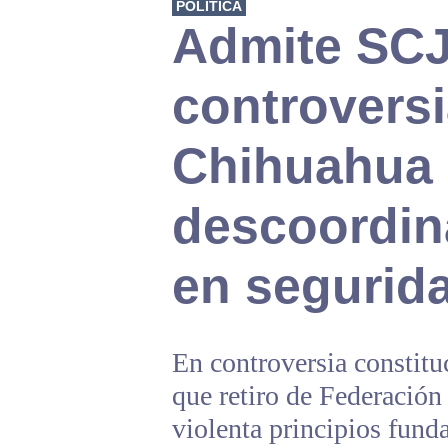
POLÍTICA
Admite SC
controversi
Chihuahua 
descoordin
en segurid
En controversia constit
que retiro de Federación
violenta principios fund