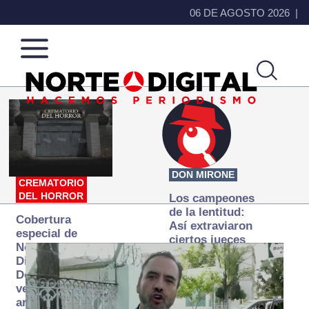
06 DE AGOSTO 2026
Norte
Más
de
que
Ciudad
noticias,
Juárez
hacemos periodismo
DON MIRONE
CREMATORIO
DEL HORROR
Los campeones
de la lentitud:
Cobertura
Así extraviaron
especial de
ciertos jueces
Norte
la justicia
Digital:
expedita
Donde la
verdad
arde… pero