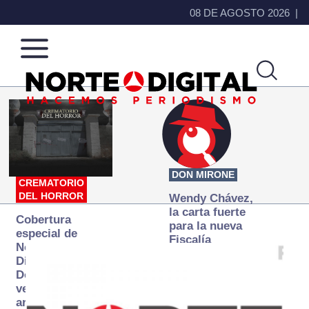
08 DE AGOSTO 2026
Norte
Más
de
que
Ciudad
noticias,
Juárez
hacemos periodismo
DON MIRONE
CREMATORIO
DEL HORROR
Wendy Chávez,
la carta fuerte
Cobertura
para la nueva
especial de
Fiscalía
Norte
autónoma
Digital:
Donde la
verdad
arde… pero