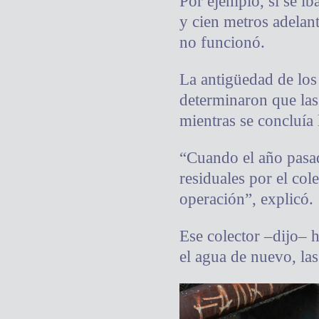
Por ejemplo, si se ib
y cien metros adelant
no funcionó.
La antigüedad de los
determinaron que las 
mientras se concluía 
“Cuando el año pasad
residuales por el cole
operación”, explicó.
Ese colector –dijo– 
el agua de nuevo, la