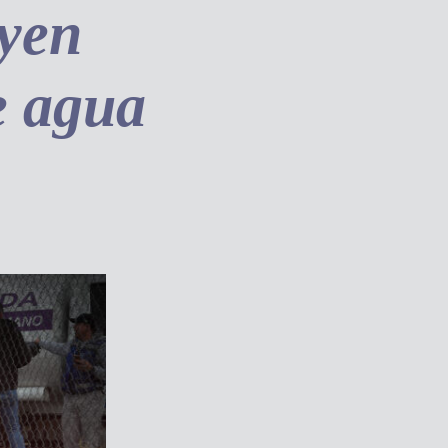
yen
e agua