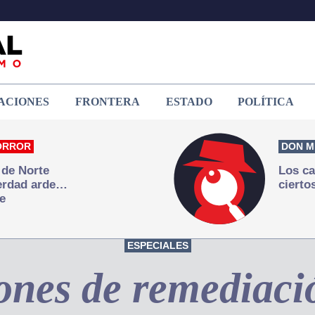
ACIONES
FRONTERA
ESTADO
POLÍTICA
ORROR
DON M
 de Norte
Los ca
verdad arde…
cierto
e
ESPECIALES
ones de remediaci