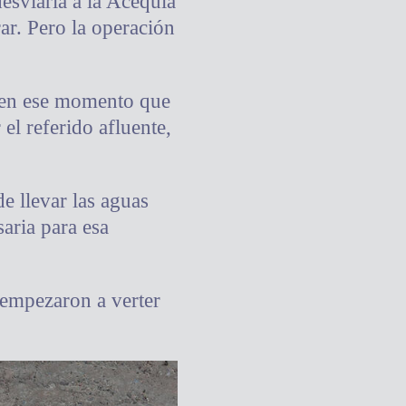
desviaría a la Acequia
ar. Pero la operación
e en ese momento que
el referido afluente,
e llevar las aguas
saria para esa
 empezaron a verter