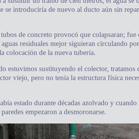
a a sustituir un tramo de cien metros, el agua se 
e se introduciría de nuevo al ducto aún sin repar
 tubos de concreto provocó que colapsaran; fu
aguas residuales mejor siguieran circulando por 
la colocación de la nueva tubería.
o estuvimos sustituyendo el colector, tratamos d
ctor viejo, pero no tenía la estructura física nece
había estado durante décadas azolvado y cuando
s paredes empezaron a desmoronarse.