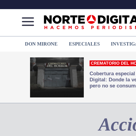
Norte
Más
DON MIRONE
ESPECIALES
INVESTIG
de
que
Ciudad
noticias,
Juárez
hacemos periodismo
CREMATORIO DEL H
Cobertura especial
Digital: Donde la 
pero no se consum
Acci