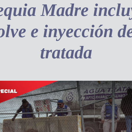
equia Madre inclu
olve e inyección d
tratada