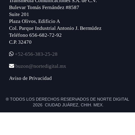
Transmedia Comunicaciones S.A. de C.V.
Bulevar Tomás Fernández #8587
Suite 201
Plaza Olivos, Edificio A
Col. Parque Industrial Antonio J. Bermúdez
Teléfono 656-682-72-92
C.P. 32470
+52-656-383-25-28
buzon@nortedigital.mx
Aviso de Privacidad
® TODOS LOS DERECHOS RESERVADOS DE NORTE DIGITAL
2026 CIUDAD JUÁREZ, CHIH. MEX.