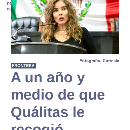
no se
consume
Fotografía: Cortesía
FRONTERA
A un año y
medio de que
Quálitas le
recogió