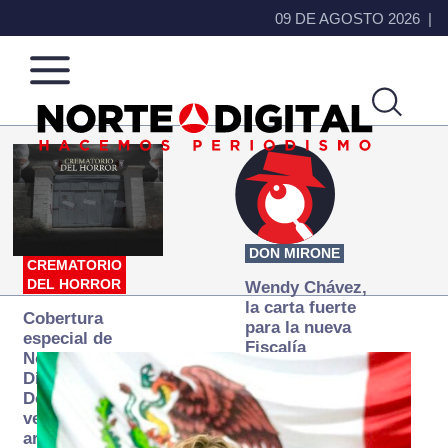
09 DE AGOSTO 2026
Norte
Más
de
que
Ciudad
noticias,
Juárez
hacemos periodismo
DON MIRONE
CREMATORIO
DEL HORROR
Wendy Chávez,
la carta fuerte
Cobertura
para la nueva
especial de
Fiscalía
Norte
autónoma
Digital:
Donde la
verdad
arde… pero