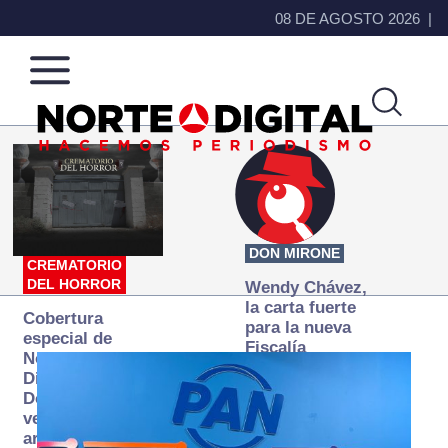
08 DE AGOSTO 2026
Norte
Más
de
que
Ciudad
noticias,
Juárez
hacemos periodismo
DON MIRONE
CREMATORIO
DEL HORROR
Wendy Chávez,
la carta fuerte
Cobertura
para la nueva
especial de
Fiscalía
Norte
autónoma
Digital:
Donde la
verdad
arde… pero