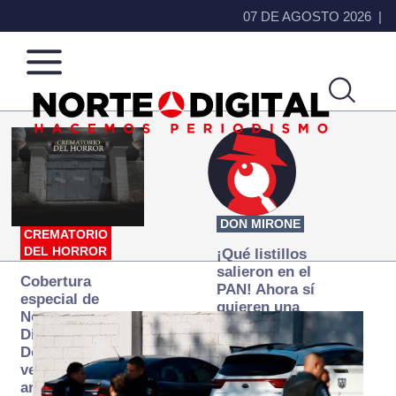
07 DE AGOSTO 2026
Norte
Más
de
que
Ciudad
noticias,
Juárez
hacemos periodismo
DON MIRONE
CREMATORIO
DEL HORROR
¡Qué listillos
salieron en el
Cobertura
PAN! Ahora sí
especial de
quieren una
Norte
Fiscalía
Digital:
autónoma… y
Donde la
transexenal
verdad
arde… pero