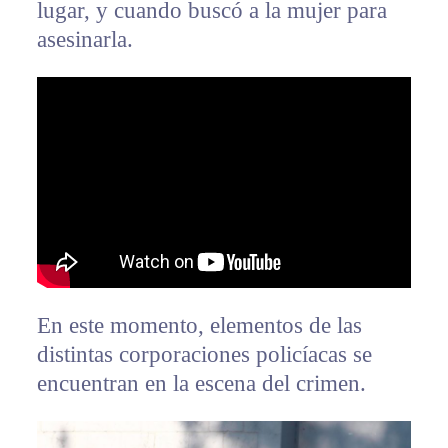
lugar, y cuando buscó a la mujer para
asesinarla.
En este momento, elementos de las
distintas corporaciones policíacas se
encuentran en la escena del crimen.