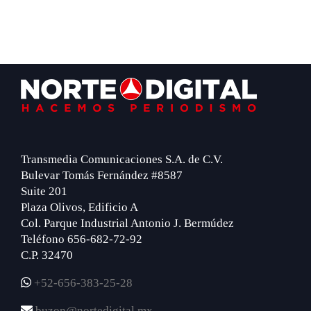
Footer
Transmedia Comunicaciones S.A. de C.V.
Bulevar Tomás Fernández #8587
Suite 201
Plaza Olivos, Edificio A
Col. Parque Industrial Antonio J. Bermúdez
Teléfono 656-682-72-92
C.P. 32470
+52-656-383-25-28
buzon@nortedigital.mx