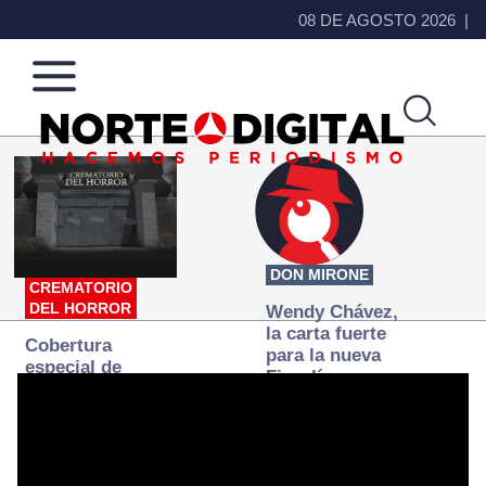
08 DE AGOSTO 2026
Norte
Más
de
que
Ciudad
noticias,
Juárez
hacemos periodismo
DON MIRONE
CREMATORIO
DEL HORROR
Wendy Chávez,
la carta fuerte
Cobertura
para la nueva
especial de
Fiscalía
Norte
autónoma
Digital:
Donde la
verdad
arde… pero