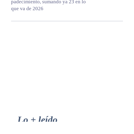
padecimiento, sumando ya 23 en lo
que va de 2026
Primary
Lo + leído
Sidebar
Fallece Tomás Zaragoza Fuentes,
fundador de grupo Tomza
Reparten periódico con propaganda
de Marco Bonilla en calles de Juárez
Localizan camioneta usada en
asesinato de adolescente encontrado
en el eje vial Juan Gabriel
Otra vez, el Camino Real es usado
como paredón y cementerio