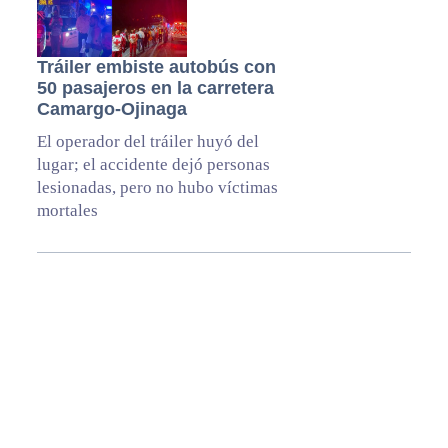
Tráiler embiste autobús con
50 pasajeros en la carretera
Camargo-Ojinaga
El operador del tráiler huyó del
lugar; el accidente dejó personas
lesionadas, pero no hubo víctimas
mortales
Primary
Lo + leído
Sidebar
Wendy Chávez, la carta fuerte para la
nueva Fiscalía autónoma
Comunidad juarense da el último