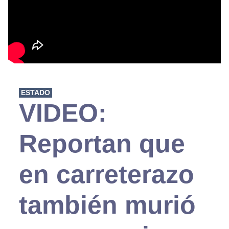
ESTADO
VIDEO:
Reportan que
en carreterazo
también murió