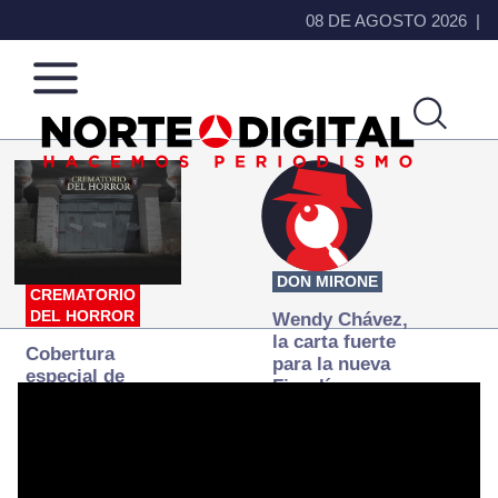
08 DE AGOSTO 2026
Norte
Más
de
que
Ciudad
noticias,
Juárez
hacemos periodismo
DON MIRONE
CREMATORIO
DEL HORROR
Wendy Chávez,
la carta fuerte
Cobertura
para la nueva
especial de
Fiscalía
Norte
autónoma
Digital:
Donde la
verdad
arde… pero