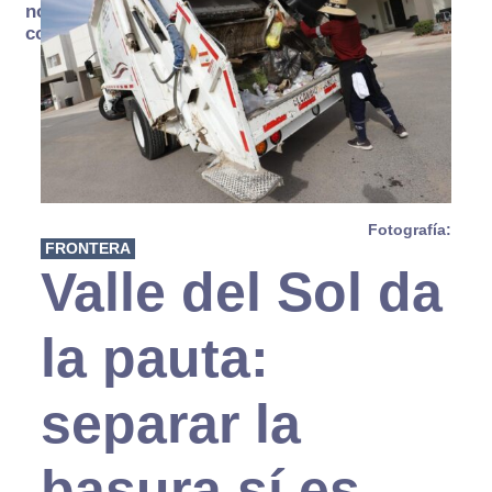
no se
consume
Fotografía:
FRONTERA
Valle del Sol da
la pauta:
separar la
basura sí es