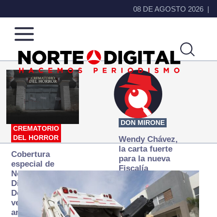
08 DE AGOSTO 2026
Norte
Más
de
que
Ciudad
noticias,
Juárez
hacemos periodismo
DON MIRONE
CREMATORIO
DEL HORROR
Wendy Chávez,
la carta fuerte
Cobertura
para la nueva
especial de
Fiscalía
Norte
autónoma
Digital:
Donde la
verdad
arde… pero