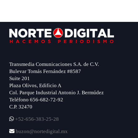
Footer
Transmedia Comunicaciones S.A. de C.V.
Bulevar Tomás Fernández #8587
Suite 201
Plaza Olivos, Edificio A
Col. Parque Industrial Antonio J. Bermúdez
Teléfono 656-682-72-92
C.P. 32470
+52-656-383-25-28
buzon@nortedigital.mx