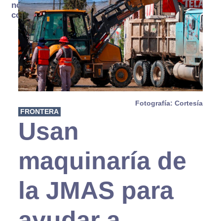
no se
consume
Fotografía: Cortesía
FRONTERA
Usan
maquinaría de
la JMAS para
ayudar a