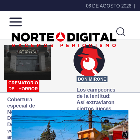
06 DE AGOSTO 2026
Norte
Más
de
que
Ciudad
noticias,
Juárez
hacemos periodismo
DON MIRONE
CREMATORIO
DEL HORROR
Los campeones
de la lentitud:
Cobertura
Así extraviaron
especial de
ciertos jueces
Norte
la justicia
Digital:
expedita
Donde la
verdad
arde… pero