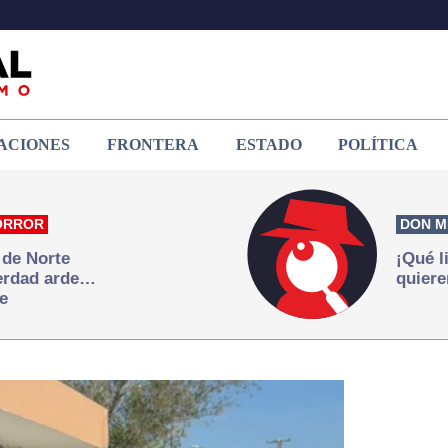
ACIONES
FRONTERA
ESTADO
POLÍTICA
ORROR
DON M
 de Norte
¡Qué l
verdad arde…
quiere
e