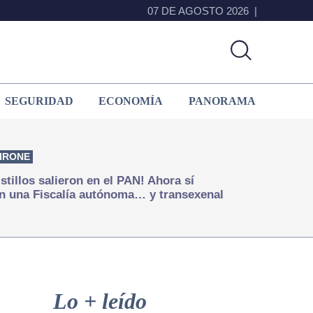
07 DE AGOSTO 2026
SEGURIDAD
ECONOMÍA
PANORAMA
IRONE
istillos salieron en el PAN! Ahora sí
n una Fiscalía autónoma… y transexenal
Primary
Sidebar
Lo + leído