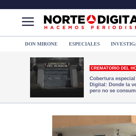
Norte
Más
DON MIRONE
ESPECIALES
INVESTIG
de
que
Ciudad
noticias,
Juárez
hacemos periodismo
CREMATORIO DEL H
Cobertura especial
Digital: Donde la 
pero no se consum