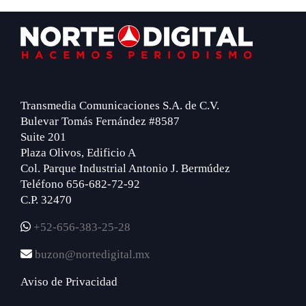
Footer
Transmedia Comunicaciones S.A. de C.V.
Bulevar Tomás Fernández #8587
Suite 201
Plaza Olivos, Edificio A
Col. Parque Industrial Antonio J. Bermúdez
Teléfono 656-682-72-92
C.P. 32470
+52-656-383-25-28
buzon@nortedigital.mx
Aviso de Privacidad