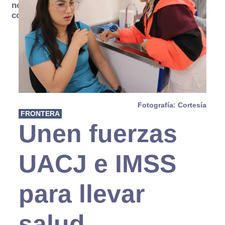
no se
consume
Fotografía: Cortesía
FRONTERA
Unen fuerzas
UACJ e IMSS
para llevar
salud