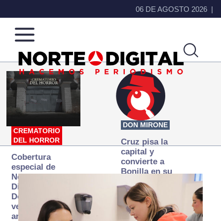
06 DE AGOSTO 2026
Norte
Más
de
que
Ciudad
noticias,
Juárez
hacemos periodismo
DON MIRONE
CREMATORIO
DEL HORROR
Cruz pisa la
capital y
Cobertura
convierte a
especial de
Bonilla en su
Norte
primer blanco
Digital:
Donde la
verdad
arde… pero