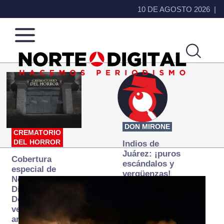
10 DE AGOSTO 2026
Norte
Más
de
que
Ciudad
noticias,
Juárez
hacemos periodismo
DON MIRONE
CREMATORIO
DEL HORROR
Indios de
Juárez: ¡puros
Cobertura
escándalos y
especial de
vergüenzas!
Norte
Digital:
Donde la
verdad
arde… pero