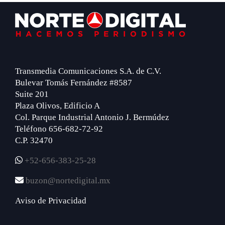
Footer
Transmedia Comunicaciones S.A. de C.V.
Bulevar Tomás Fernández #8587
Suite 201
Plaza Olivos, Edificio A
Col. Parque Industrial Antonio J. Bermúdez
Teléfono 656-682-72-92
C.P. 32470
+52-656-383-25-28
buzon@nortedigital.mx
Aviso de Privacidad