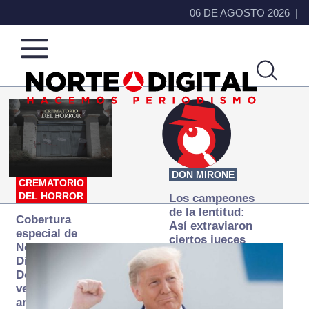
06 DE AGOSTO 2026
Norte
Más
de
que
Ciudad
noticias,
Juárez
hacemos periodismo
DON MIRONE
CREMATORIO
DEL HORROR
Los campeones
de la lentitud:
Cobertura
Así extraviaron
especial de
ciertos jueces
Norte
la justicia
Digital:
expedita
Donde la
verdad
arde… pero