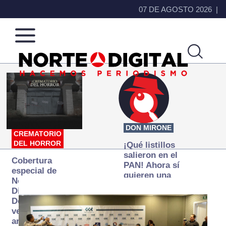
07 DE AGOSTO 2026
Norte
Más
de
que
Ciudad
noticias,
Juárez
hacemos periodismo
DON MIRONE
CREMATORIO
DEL HORROR
¡Qué listillos
salieron en el
Cobertura
PAN! Ahora sí
especial de
quieren una
Norte
Fiscalía
Digital:
autónoma… y
Donde la
transexenal
verdad
arde… pero