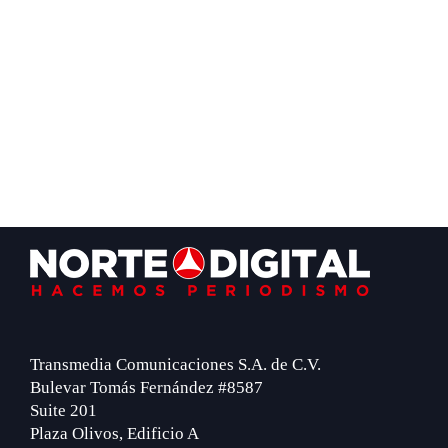
Footer
Transmedia Comunicaciones S.A. de C.V.
Bulevar Tomás Fernández #8587
Suite 201
Plaza Olivos, Edificio A