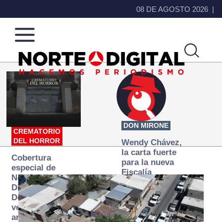
08 DE AGOSTO 2026
Norte
Más
de
que
Ciudad
noticias,
Juárez
hacemos periodismo
DON MIRONE
CREMATORIO
DEL HORROR
Wendy Chávez,
la carta fuerte
Cobertura
para la nueva
especial de
Fiscalía
Norte
autónoma
Digital:
Donde la
verdad
arde… pero