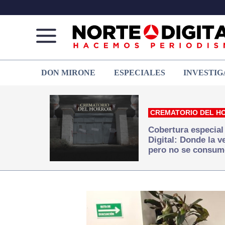
Norte
Más
DON MIRONE
ESPECIALES
INVESTIG
de
que
Ciudad
noticias,
Juárez
hacemos periodismo
CREMATORIO DEL H
Cobertura especial
Digital: Donde la 
pero no se consum