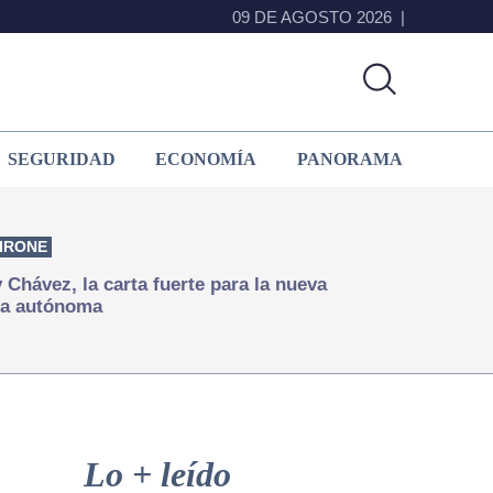
09 DE AGOSTO 2026
SEGURIDAD
ECONOMÍA
PANORAMA
IRONE
Chávez, la carta fuerte para la nueva
ía autónoma
Primary
Sidebar
Lo + leído