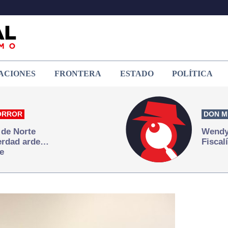
ACIONES
FRONTERA
ESTADO
POLÍTICA
ORROR
DON M
 de Norte
Wendy 
verdad arde…
Fiscal
e