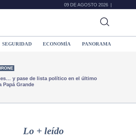
09 DE AGOSTO 2026
SEGURIDAD
ECONOMÍA
PANORAMA
IRONE
s… y pase de lista político en el último
a Papá Grande
Primary
Sidebar
Lo + leído