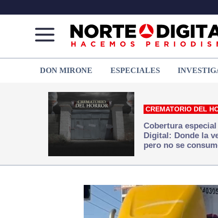
Norte
Más
DON MIRONE
ESPECIALES
INVESTIG
de
que
Ciudad
noticias,
Juárez
hacemos periodismo
CREMATORIO DEL H
Cobertura especial
Digital: Donde la 
pero no se consum