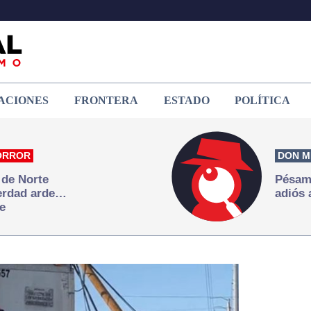
ACIONES
FRONTERA
ESTADO
POLÍTICA
ORROR
DON M
 de Norte
Pésame
verdad arde…
adiós 
e