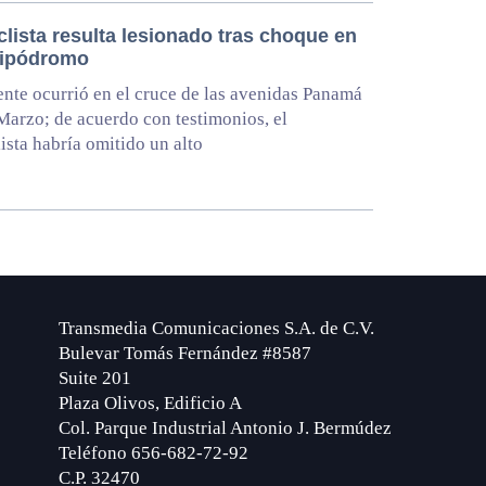
lista resulta lesionado tras choque en
Hipódromo
ente ocurrió en el cruce de las avenidas Panamá
Marzo; de acuerdo con testimonios, el
ista habría omitido un alto
Transmedia Comunicaciones S.A. de C.V.
Bulevar Tomás Fernández #8587
Suite 201
Plaza Olivos, Edificio A
Col. Parque Industrial Antonio J. Bermúdez
Teléfono 656-682-72-92
C.P. 32470