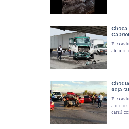
Choca t
Gabrie
El condu
atención
Choque
deja c
El condu
a un hos
carril co